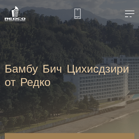
Бамбу Бич Цихисдзири
от Редко