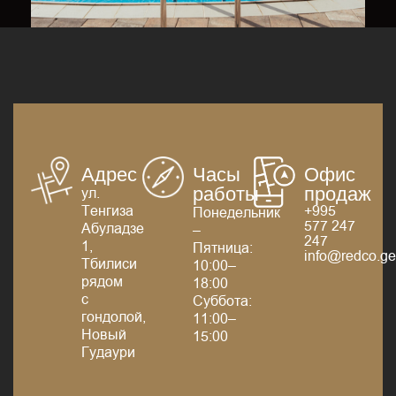
Адрес
Часы
Офис
ул.
работы
продаж
Тенгиза
+995
Понедельник
577 247
Абуладзе
–
247
1,
Пятница:
info@redco.g
Тбилиси
10:00–
рядом
18:00
с
Суббота:
гондолой,
11:00–
Новый
15:00
Гудаури