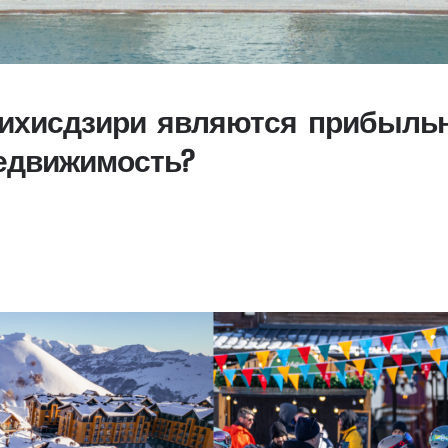
Цихисдзири являются прибыль
едвижимость?